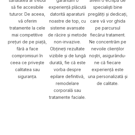
sănătatea ar trebui
garantăm o
avem o echipă de
să fie accesibile
experiență plăcută
specialiști bine
tuturor. De aceea,
datorită aparaturii
pregătiți și dedicați,
vă oferim
noastre de top, cu
care vă vor ghida
tratamente la cele
sisteme avansate
pe parcursul
mai competitive
de răcire și metode
fiecărui tratament.
prețuri de pe piață,
non-invazive.
Ne concentrăm pe
fără a face
Obțineți rezultate
nevoile clienților
compromisuri în
vizibile și de lungă
noștri, asigurându-
ceea ce privește
durată, fie că este
ne că fiecare
calitatea sau
vorba despre
experiență este
siguranța.
epilare definitivă,
una personalizată și
remodelare
de calitate.
corporală sau
tratamente faciale.