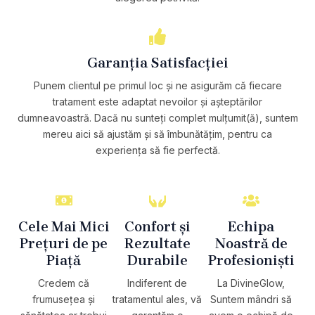
Garanția Satisfacției
Punem clientul pe primul loc și ne asigurăm că fiecare
tratament este adaptat nevoilor și așteptărilor
dumneavoastră. Dacă nu sunteți complet mulțumit(ă), suntem
mereu aici să ajustăm și să îmbunătățim, pentru ca
experiența să fie perfectă.
Cele Mai Mici
Confort și
Echipa
Prețuri de pe
Rezultate
Noastră de
Piață
Durabile
Profesioniști
Credem că
Indiferent de
La DivineGlow,
frumusețea și
tratamentul ales, vă
Suntem mândri să