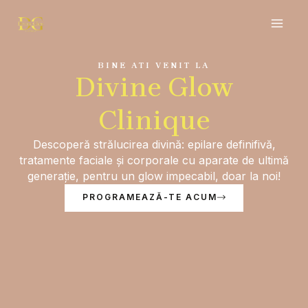
Skip
MAI
to
MEN
content
BINE ATI VENIT LA
Divine Glow
Clinique
Descoperă strălucirea divină: epilare definifivă,
tratamente faciale și corporale cu aparate de ultimă
generație, pentru un glow impecabil, doar la noi!
PROGRAMEAZĂ-TE ACUM