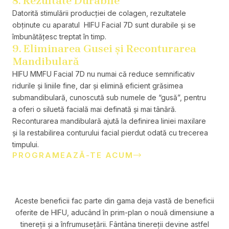
8. Rezultate Durabile
Datorită stimulării producției de colagen, rezultatele
obținute cu aparatul HIFU Facial 7D sunt durabile și se
îmbunătățesc treptat în timp.
9. Eliminarea Gusei și Reconturarea
Mandibulară
HIFU MMFU Facial 7D nu numai că reduce semnificativ
ridurile și liniile fine, dar și elimină eficient grăsimea
submandibulară, cunoscută sub numele de “gusă”, pentru
a oferi o siluetă facială mai definată și mai tânără.
Reconturarea mandibulară ajută la definirea liniei maxilare
și la restabilirea conturului facial pierdut odată cu trecerea
timpului.
PROGRAMEAZĂ-TE ACUM
Aceste beneficii fac parte din gama deja vastă de beneficii
oferite de HIFU, aducând în prim-plan o nouă dimensiune a
tinereții și a înfrumusețării. Fântâna tinereții devine astfel