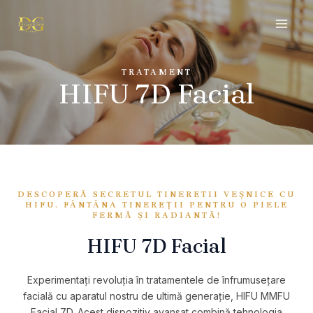
Skip
MAI
to
MEN
content
TRATAMENT
HIFU 7D Facial
DESCOPERĂ SECRETUL TINERETII VEȘNICE CU
HIFU. FÂNTÂNA TINEREȚII PENTRU O PIELE
FERMĂ ȘI RADIANTĂ!
HIFU 7D Facial​
Experimentați revoluția în tratamentele de înfrumusețare
facială cu aparatul nostru de ultimă generație, HIFU MMFU
Facial 7D. Acest dispozitiv avansat combină tehnologia